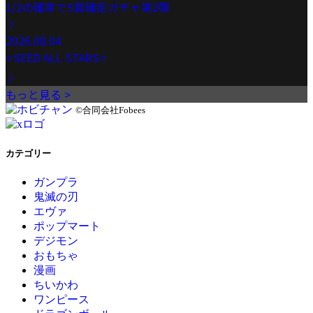
1/2の確率でS賞確定ガチャ第2弾
2026.08.04
⭐️SEED ALL STARS⭐️
もっと見る >
©合同会社Fobees
カテゴリー
ガンプラ
鬼滅の刃
エヴァ
ポップマート
デジモン
おもちゃ
漫画
ちいかわ
ワンピース